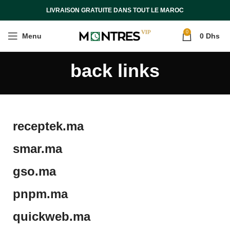
LIVRAISON GRATUITE DANS TOUT LE MAROC
0
Menu
0
Dhs
back links
receptek.ma
smar.ma
gso.ma
pnpm.ma
quickweb.ma