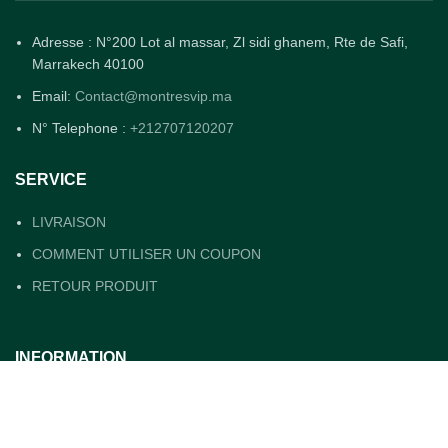
Adresse : N°200 Lot al massar, Zl sidi ghanem, Rte de Safi,
Marrakech 40100
Email:
Contact@montresvip.ma
N° Telephone :
+212707120207
SERVICE
LIVRAISON
COMMENT UTILISER UN COUPON
RETOUR PRODUIT
INFORMATION
QUI SOMMES NOUS ?
CONDITIONS GENERALES DE VENTE