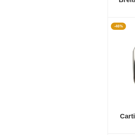
-46%
Cart