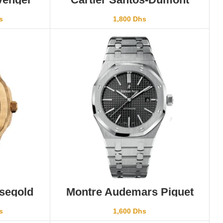
r
Chronographe Black
s
1,800
Dhs
ER
AJOUTER AU PANIER
osegold
Montre Audemars Piguet
Royal Oak Cadran Noir –
Montres VIP
s
1,600
Dhs