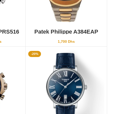
ER
AJOUTER AU PANIER
PRS516
Patek Philippe A384EAP
00
Rosegold Silver Brown Dial
s
1,700
Dhs
-20%