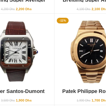
Military
RED Rubbe
2,200
Dhs
2,100
Dh
4,200
Dhs
4,100
Dhs
-11%
AJOUTER AU PANIER
AJOUTER AU PANI
ier Santos-Dumont
Patek Philippe R
Black Dial
1,900
Dhs
1,700
Dh
3,500
Dhs
1,900
Dhs