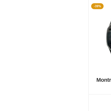
-39%
Montr
Ske