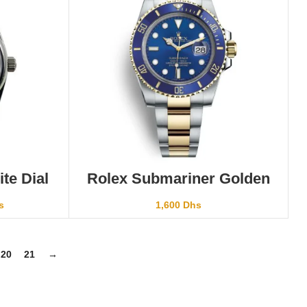
ER
AJOUTER AU PANIER
te Dial
Rolex Submariner Golden
silver Blue 116613
s
1,600
Dhs
20
21
→