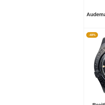
Audema
P
-48%
Breit