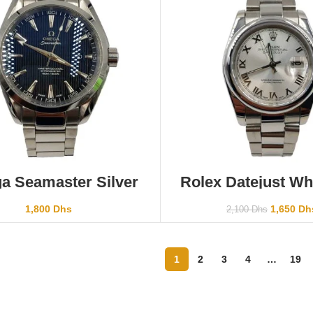
AJOUTER AU PANIER
AJOUTER AU PANI
 Seamaster Silver
Rolex Datejust Whi
Black
Hebrew
1,800
Dhs
1,650
Dh
2,100
Dhs
1
2
3
4
…
19