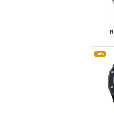
R
-46%