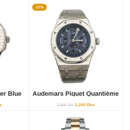
-37%
ER
AJOUTER AU PANIER
ver Blue
Audemars Piguet Quantième
Perpétual Silver Blue dial
s
2,200
Dhs
3,500
Dhs