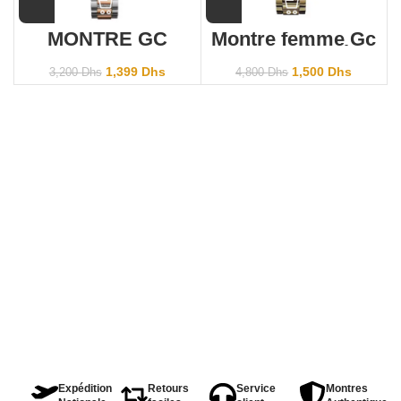
MONTRE GC
Montre femme Gc
Y18002L1
Guess Collection
Y05008M1
1,399
Dhs
1,500
Dhs
3,200
Dhs
4,800
Dhs
Expédition
Retours
Service
Montres