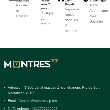
Nationale
faciles
client
Authentique
sous 7
Rapide
Rapide
100%
jours
Réponse
et
Authentique
Politique
rapide
Gratuite
avec
de
dans les
Garantie
retour
3
minutes
Adresse : N°200 Lot al massar, Zl sidi ghanem, Rte de Safi,
Marrakech 40100
Email:
Contact@montresvip.ma
N° Telephone :
+212707120207