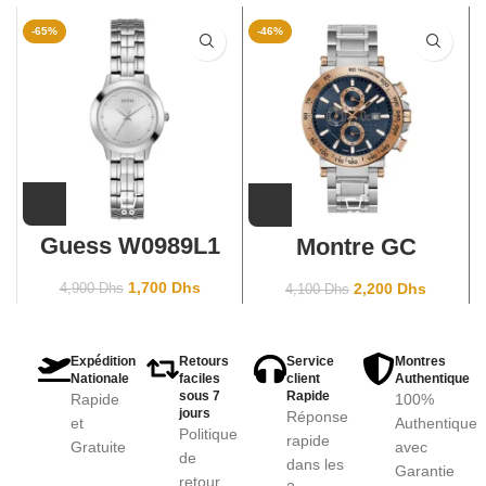
-65%
-46%
Guess W0989L1
Montre GC
Y37003G7
Chronographe
1,700
Dhs
2,200
Dhs
4,900
Dhs
4,100
Dhs
Homme sport
Expédition
Retours
Service
Montres
Nationale
faciles
client
Authentique
sous 7
Rapide
Rapide
100%
jours
Réponse
et
Authentique
Politique
rapide
Gratuite
avec
de
dans les
Garantie
retour