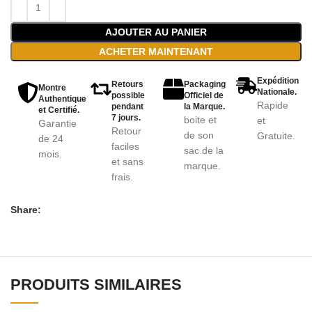
AJOUTER AU PANIER
ACHETER MAINTENANT
Expédition
Retours
Packaging
Montre
Nationale.
possible
Officiel de
Authentique
Rapide
pendant
la Marque.
et Certifié.
7 jours.
boite et
et
Garantie
Retour
de son
Gratuite.
de 24
faciles
sac de la
mois.
et sans
marque.
frais.
Share:
PRODUITS SIMILAIRES