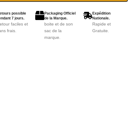
etours possible
Packaging Officiel
Expédition
ndant 7 jours.
de la Marque.
Nationale.
etour faciles et
boite et de son
Rapide et
ans frais.
sac de la
Gratuite.
marque.