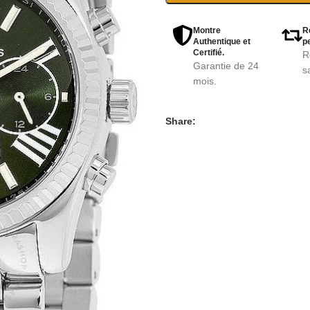
Montre
R
Authentique et
pe
Certifié.
R
Garantie de 24
s
mois.
Share: