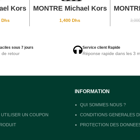
ANIER
AJOUTER AU PANIER
AJOU
el Kors
MONTRE Michael Kors
MONTRE
3353
Darci MK3190
Darci 
0
Dhs
1,400
Dhs
3,00
aciles sous 7 jours
Service client Rapide
e de retour
Réponse rapide dans les 3 m
INFORMATION
QUI SOMMES NOUS ?
UTILISER UN COUPON
CONDITIONS GENERALES D
RODUIT
PROTECTION DES DONNEE