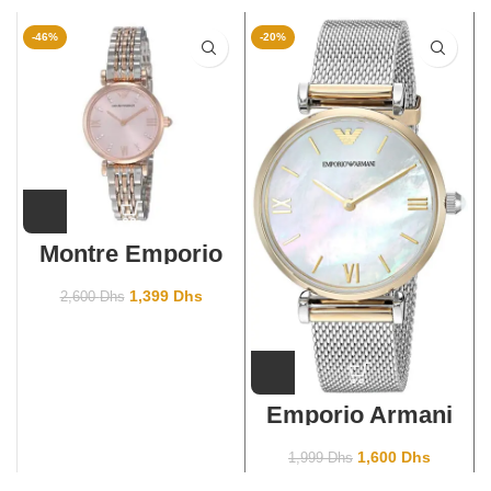
-46%
-20%
Montre Emporio
Armani pour
femme AR11223
1,399
Dhs
2,600
Dhs
Emporio Armani
AR2068
1,600
Dhs
1,999
Dhs