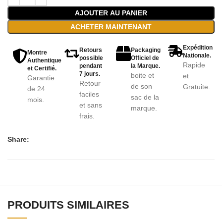
AJOUTER AU PANIER
ACHETER MAINTENANT
Expédition
Retours
Packaging
Montre
Nationale.
possible
Officiel de
Authentique
Rapide
pendant
la Marque.
et Certifié.
7 jours.
boite et
et
Garantie
Retour
de son
Gratuite.
de 24
faciles
sac de la
mois.
et sans
marque.
frais.
Share:
PRODUITS SIMILAIRES