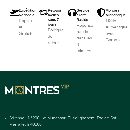
Expédition
Retours
Service
Montres
Nationale
faciles
client
Authentique
sous 7
Rapide
Rapide
100%
jours
Réponse
et
Authentique
Politique
rapide
Gratuite
avec
de
dans les
Garantie
retour
3
minutes
Adresse : N°200 Lot al massar, Zl sidi ghanem, Rte de Safi,
Marrakech 40100