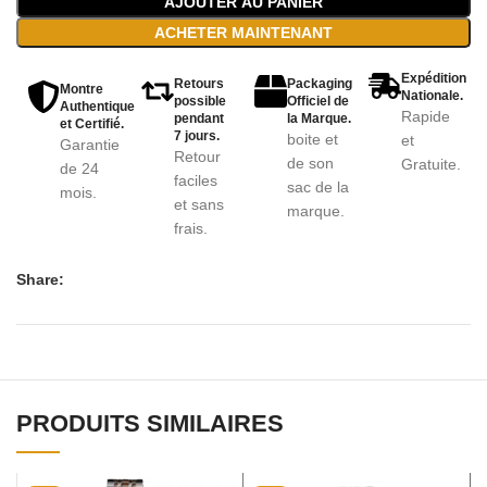
AJOUTER AU PANIER
ACHETER MAINTENANT
Expédition
Retours
Packaging
Montre
Nationale.
possible
Officiel de
Authentique
Rapide
pendant
la Marque.
et Certifié.
7 jours.
boite et
et
Garantie
Retour
de son
Gratuite.
de 24
faciles
sac de la
mois.
et sans
marque.
frais.
Share:
PRODUITS SIMILAIRES