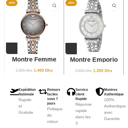
-44%
-46%
Montre Femme
Montre Emporio
Emporio Armani
Armani pour
Classic AR1725
femme AR1908
1,400
Dhs
1,350
Dhs
2,500
Dhs
2,500
Dhs
Argent
Expédition
Retours
Service
Montres
Nationale
faciles
client
Authentique
sous 7
Rapide
Rapide
100%
jours
Réponse
et
Authentique
Politique
rapide
Gratuite
avec
de
dans les
Garantie
retour
3