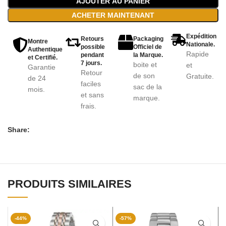
AJOUTER AU PANIER
ACHETER MAINTENANT
Expédition
Retours
Packaging
Montre
Nationale.
possible
Officiel de
Authentique
Rapide
pendant
la Marque.
et Certifié.
7 jours.
boite et
et
Garantie
Retour
de son
Gratuite.
de 24
faciles
sac de la
mois.
et sans
marque.
frais.
Share:
PRODUITS SIMILAIRES
-44%
-57%