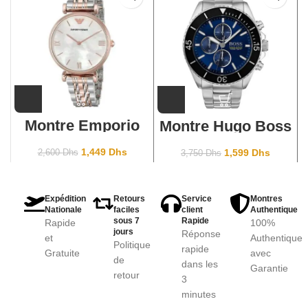
Montre Emporio
Montre Hugo Boss
Armani pour
Pour Homme
femme AR1683
1513704
1,449
Dhs
1,599
Dhs
2,600
Dhs
3,750
Dhs
Expédition
Retours
Service
Montres
Nationale
faciles
client
Authentique
sous 7
Rapide
Rapide
100%
jours
Réponse
et
Authentique
Politique
rapide
Gratuite
avec
de
dans les
Garantie
retour
3
minutes