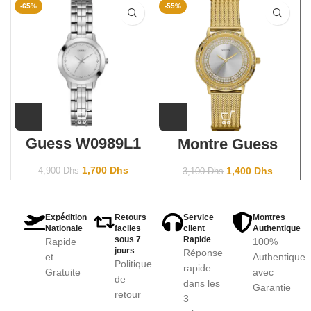
-65%
-55%
Guess W0989L1
Montre Guess
Willow W0836L3
Gold
1,700
Dhs
1,400
Dhs
4,900
Dhs
3,100
Dhs
Expédition
Retours
Service
Montres
Nationale
faciles
client
Authentique
sous 7
Rapide
Rapide
100%
jours
Réponse
et
Authentique
Politique
rapide
Gratuite
avec
de
dans les
Garantie
retour
3