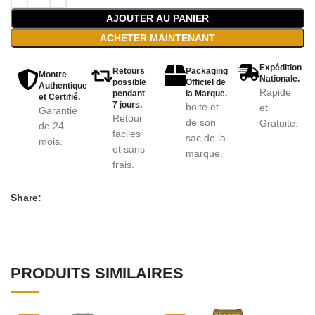
AJOUTER AU PANIER
ACHETER MAINTENANT
Expédition
Retours
Packaging
Montre
Nationale.
possible
Officiel de
Authentique
Rapide
pendant
la Marque.
et Certifié.
7 jours.
boite et
et
Garantie
Retour
de son
Gratuite.
de 24
faciles
sac de la
mois.
et sans
marque.
frais.
Share:
PRODUITS SIMILAIRES