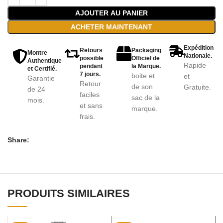
AJOUTER AU PANIER
ACHETER MAINTENANT
Expédition
Retours
Packaging
Montre
Nationale.
possible
Officiel de
Authentique
Rapide
pendant
la Marque.
et Certifié.
7 jours.
boite et
et
Garantie
Retour
de son
Gratuite.
de 24
faciles
sac de la
mois.
et sans
marque.
frais.
Share:
PRODUITS SIMILAIRES