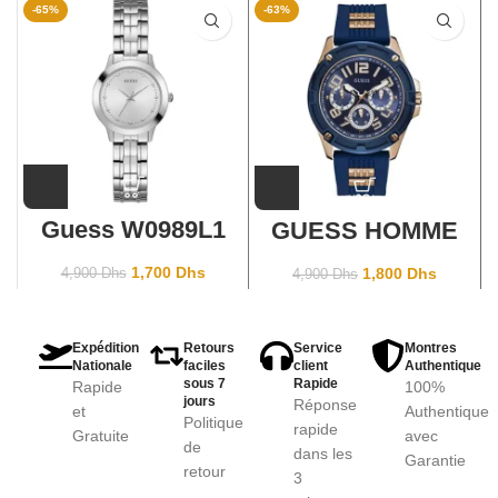
-65%
-63%
Guess W0989L1
GUESS HOMME
GW0051G3
1,700
Dhs
1,800
Dhs
4,900
Dhs
4,900
Dhs
Expédition
Retours
Service
Montres
Nationale
faciles
client
Authentique
sous 7
Rapide
Rapide
100%
jours
Réponse
et
Authentique
Politique
rapide
Gratuite
avec
de
dans les
Garantie
retour
3