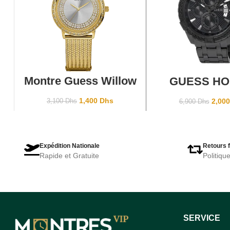
AJOUTER AU PANIER
AJOUTER AU P
Montre Guess Willow
GUESS H
W0836L3 Gold
W0522
1,400
Dhs
2,00
3,100
Dhs
6,900
Dhs
Expédition Nationale
Retours f
Rapide et Gratuite
Politiqu
SERVICE