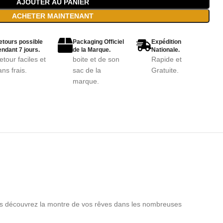
AJOUTER AU PANIER
ACHETER MAINTENANT
etours possible
Packaging Officiel
Expédition
ndant 7 jours.
de la Marque.
Nationale.
etour faciles et
boite et de son
Rapide et
ans frais.
sac de la
Gratuite.
marque.
vous découvrez la montre de vos rêves dans les nombreuses