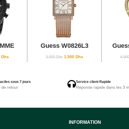
ANIER
AJOUTER AU PANIER
AJOU
OMME
Guess W0826L3
Gues
G2
0
Dhs
1,500
Dhs
3,900
Dhs
4,90
aciles sous 7 jours
Service client Rapide
e de retour
Réponse rapide dans les 3 m
INFORMATION