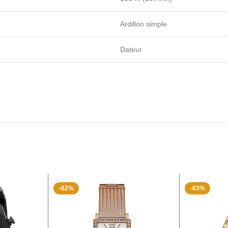
Ardillon simple
Dateur
-62%
-63%