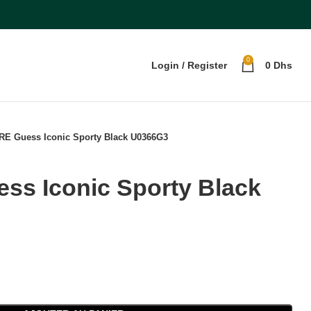
0
Login / Register
0
Dhs
E Guess Iconic Sporty Black U0366G3
s Iconic Sporty Black