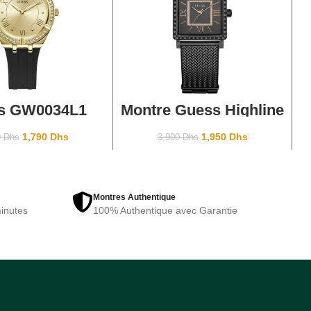
TER AU PANIER
AJOUTER AU PANIER
s GW0034L1
Montre Guess Highline
W0826L4 Black
1,790
Dhs
1,950
Dhs
0
Dhs
3,900
Dhs
Montres Authentique
inutes
100% Authentique avec Garantie