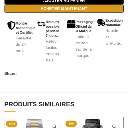
AJOUTER AU PANIER
ACHETER MAINTENANT
Expédition
Retours
Packaging
Montre
Nationale.
possible
Officiel de
Authentique
Rapide
pendant
la Marque.
et Certifié.
7 jours.
boite et
et
Garantie
Retour
de son
Gratuite.
de 24
faciles
sac de la
mois.
et sans
marque.
frais.
Share:
PRODUITS SIMILAIRES
-60%
-60%