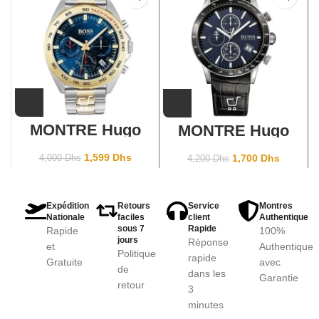
MONTRE Hugo
MONTRE Hugo
Boss 1513667
Boss Pour Homme
1513391
1,599
Dhs
1,700
Dhs
4,000
Dhs
4,200
Dhs
Expédition
Retours
Service
Montres
Nationale
faciles
client
Authentique
sous 7
Rapide
Rapide
100%
jours
Réponse
et
Authentique
Politique
rapide
Gratuite
avec
de
dans les
Garantie
retour
3
minutes