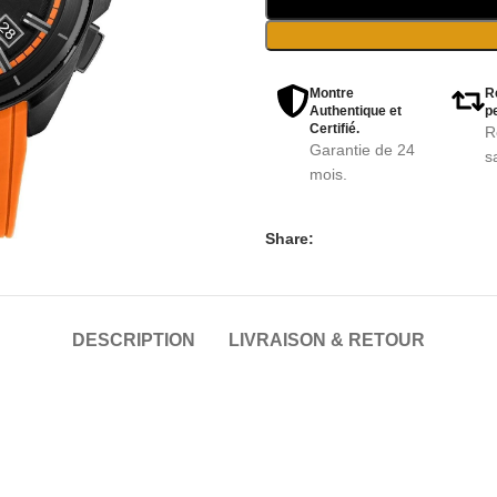
Montre
R
Authentique et
pe
Certifié.
R
Garantie de 24
s
mois.
Share:
DESCRIPTION
LIVRAISON & RETOUR