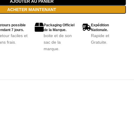
AJOUTER AU PANIER
ACHETER MAINTENANT
etours possible
Packaging Officiel
Expédition
ndant 7 jours.
de la Marque.
Nationale.
etour faciles et
boite et de son
Rapide et
ans frais.
sac de la
Gratuite.
marque.