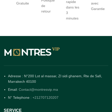
Politique
rapide
Gratuite
avec
de
dans les
Garantie
retour
3
minutes
Adresse : N°200 Lot al massar, Zl sidi ghanem, Rte de Safi,
Marrakech 40100
Email:
Contact@montresvip.ma
N° Telephone :
+212707120207
SERVICE