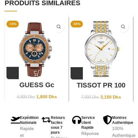
PRODUITS SIMILAIRES
-74%
-55%
GUESS Gc
TISSOT PR 100
X10005G7S
CHRONOGRAPH
1,800
Dhs
3,150
Dhs
6,800
Dhs
7,000
Dhs
Expédition
Retours
Service
Montres
Nationale
faciles
client
Authentique
sous 7
Rapide
Rapide
100%
jours
Réponse
et
Authentique