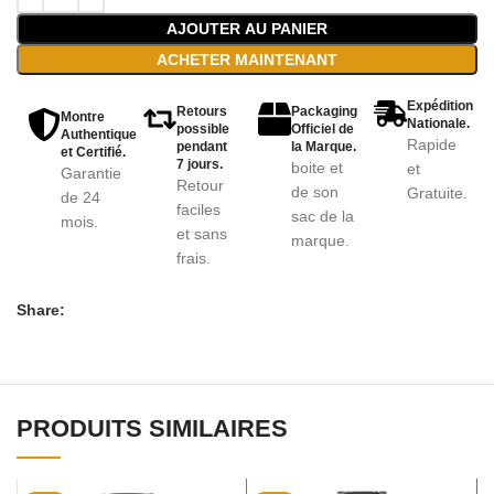
AJOUTER AU PANIER
ACHETER MAINTENANT
Expédition
Retours
Packaging
Montre
Nationale.
possible
Officiel de
Authentique
Rapide
pendant
la Marque.
et Certifié.
7 jours.
boite et
et
Garantie
Retour
de son
Gratuite.
de 24
faciles
sac de la
mois.
et sans
marque.
frais.
Share:
PRODUITS SIMILAIRES