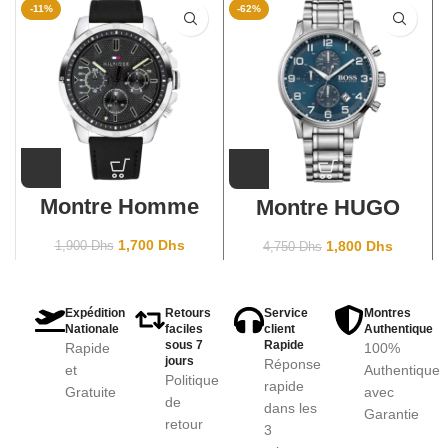
-11%
-62%
Montre Homme
Montre HUGO
Tommy Hilfiger
BOSS Aeroliner
Iconic 1791563
1513183 Ocean
1,700
Dhs
1,800
Dhs
1,900
Dhs
4,750
Dhs
Cuir Noir
Blue
Expédition
Retours
Service
Montres
Nationale
faciles
client
Authentique
sous 7
Rapide
Rapide
100%
jours
Réponse
et
Authentique
Politique
rapide
Gratuite
avec
de
dans les
Garantie
retour
3