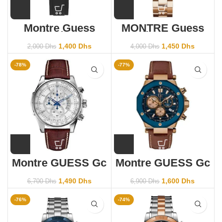
Montre Guess
MONTRE Guess
Collection Gc
Collection Gc
SOLSTICE
Structura Cable
1,400
Dhs
1,450
Dhs
2,000
Dhs
4,000
Dhs
GW0113L1
Y34009L7
-78%
-77%
Montre GUESS Gc
Montre GUESS Gc
X81001G1S
X72033G7S
1,490
Dhs
1,600
Dhs
6,700
Dhs
6,900
Dhs
-76%
-74%