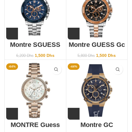
Montre SGUESS
Montre GUESS Gc
Gc X11002G7S
X11001G2S
1,500
Dhs
1,500
Dhs
6,200
Dhs
5,800
Dhs
-64%
-44%
MONTRE Guess
Montre GC
Collection Gc
Y24006G7