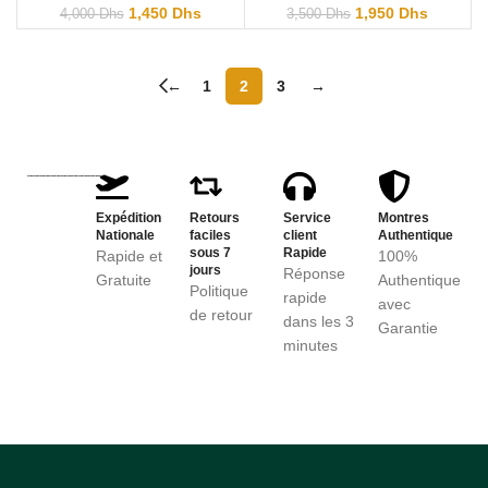
Câblechic
Chronographe
1,450
Dhs
1,950
Dhs
4,000
Dhs
3,500
Dhs
Y16114L1
Homme Silicone
sport
←
1
2
3
→
Expédition
Retours
Service
Montres
Nationale
faciles
client
Authentique
sous 7
Rapide
Rapide et
100%
jours
Réponse
Gratuite
Authentique
Politique
rapide
avec
de retour
dans les 3
Garantie
minutes