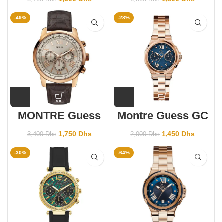
Homme sport
-49%
-28%
MONTRE Guess
Montre Guess GC
Homme Horizon
Structura Bicolore
w0380g4
Y33001L7
1,750
Dhs
1,450
Dhs
3,400
Dhs
2,000
Dhs
-30%
-64%