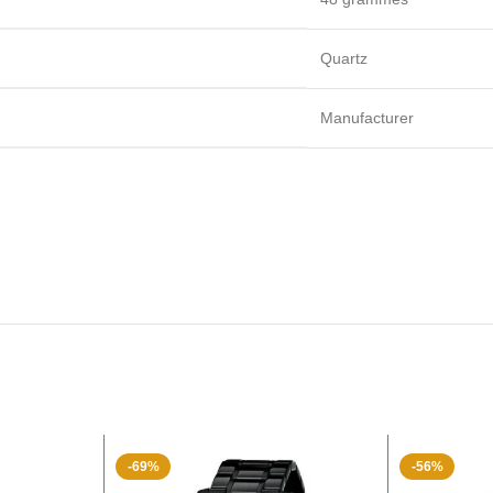
Quartz
Manufacturer
-69%
-56%