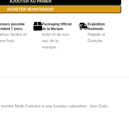
AJOUTER AU PANIER
ACHETER MAINTENANT
etours possible
Packaging Officiel
Expédition
ndant 7 jours.
de la Marque.
Nationale.
etour faciles et
boite et de son
Rapide et
ans frais.
sac de la
Gratuite.
marque.
te montre Multi-Cadrans a une function calendrier: Jour-Date,