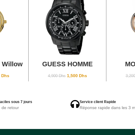
ANIER
AJOUTER AU PANIER
AJOU
 Willow
GUESS HOMME
MO
Gold
W0379G2
Y
0
Dhs
1,500
Dhs
4,900
Dhs
3,20
aciles sous 7 jours
Service client Rapide
e de retour
Réponse rapide dans les 3 m