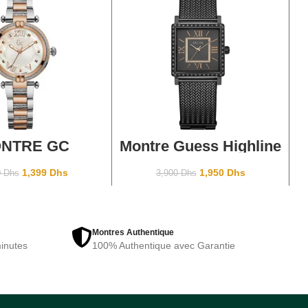
TER AU PANIER
AJOUTER AU PANIER
NTRE GC
Montre Guess Highline
18002L1
W0826L4 Black
1,399
Dhs
1,950
Dhs
0
Dhs
3,900
Dhs
Montres Authentique
inutes
100% Authentique avec Garantie