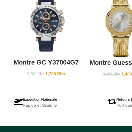
AJOUTER AU PANIER
AJOUTER AU P
Montre GC Y37004G7
Montre Guess
Chronographe Homme
W0836L3 
sport
1,700
Dhs
1,40
3,700
Dhs
3,100
Dhs
Expédition Nationale
Retours f
Rapide et Gratuite
Politiqu