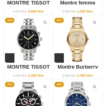
MONTRE TISSOT
Montre femme
Chrono Classic
Guess Gc
XLChrono Classic
Y67001L1MF
3,000
Dhs
1,300
Dhs
6,800
Dhs
3,499
Dhs
XL Chronograph
-54%
-23%
MONTRE TISSOT
Montre Burberry
PRC200
BU9038
T17158652
2,300
Dhs
2,450
Dhs
5,000
Dhs
3,200
Dhs
-55%
-48%