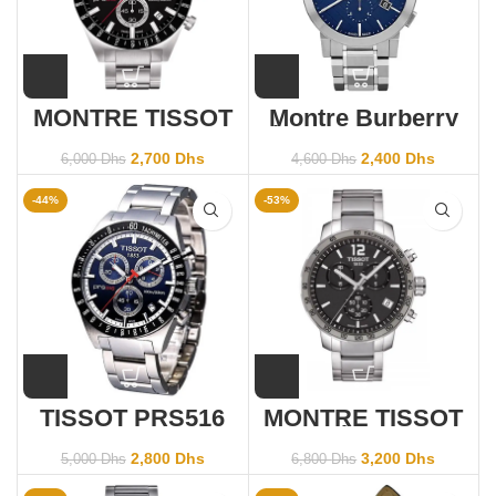
MONTRE TISSOT
Montre Burberry
PRS516
homme BU9363
T0444172105100
2,700
Dhs
2,400
Dhs
6,000
Dhs
4,600
Dhs
-44%
-53%
TISSOT PRS516
MONTRE TISSOT
T0444172105100
Quickster
T095.417.11.067.00
2,800
Dhs
3,200
Dhs
5,000
Dhs
6,800
Dhs