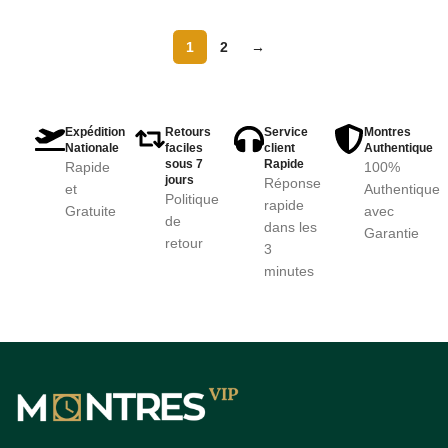
1
2
→
Expédition
Retours
Service
Montres
Nationale
faciles
client
Authentique
sous 7
Rapide
Rapide
100%
jours
Réponse
et
Authentique
Politique
rapide
Gratuite
avec
de
dans les
Garantie
retour
3
minutes