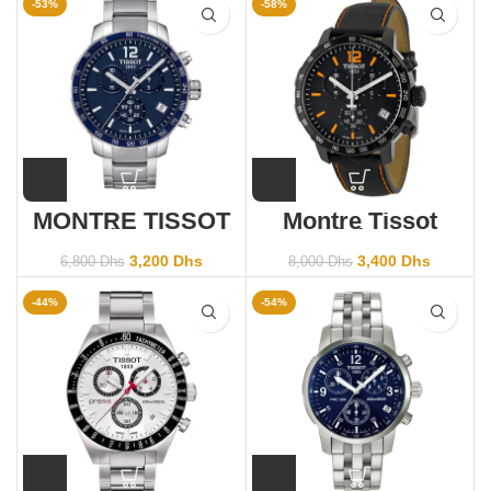
-53%
-58%
MONTRE TISSOT
Montre Tissot
Quickster
Quickster
T095.417.11.047.00
Chronograph
3,200
Dhs
3,400
Dhs
6,800
Dhs
8,000
Dhs
T095.417.36.057.00
-44%
-54%