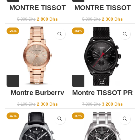
MONTRE TISSOT
MONTRE TISSOT
PRS516
PRC200
T044417213100
T17.1.586.42
2,800
Dhs
2,300
Dhs
5,000
Dhs
5,000
Dhs
-26%
-54%
Montre Burberry
Montre TISSOT PR
Femme Bu9135
100
CHRONOGRAPH
2,300
Dhs
3,200
Dhs
3,100
Dhs
7,000
Dhs
-47%
-57%