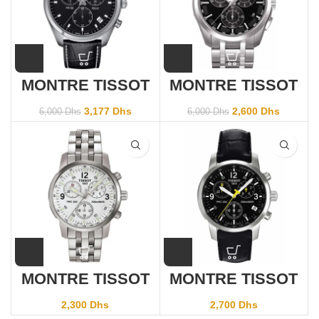
MONTRE TISSOT
MONTRE TISSOT
PR100
Couturier
T101.417.16.051.00
T035.617.11.051.00
3,177
Dhs
2,600
Dhs
6,000
Dhs
6,000
Dhs
MONTRE TISSOT
MONTRE TISSOT
PRC200
PRC200
T17.1.586.32
T17.1.526.52
2,300
Dhs
2,700
Dhs