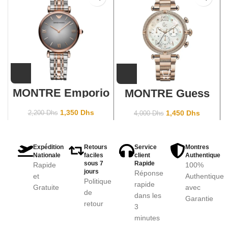
MONTRE Emporio
MONTRE Guess
Armani Watch
Collection Gc
Only Time AR1725
Câblechic
1,350
Dhs
1,450
Dhs
2,200
Dhs
4,000
Dhs
Y16114L1
Expédition
Retours
Service
Montres
Nationale
faciles
client
Authentique
sous 7
Rapide
Rapide
100%
jours
Réponse
et
Authentique
Politique
rapide
Gratuite
avec
de
dans les
Garantie
retour
3
minutes