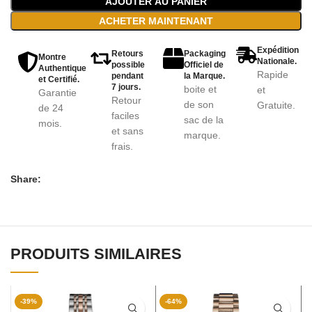
AJOUTER AU PANIER
ACHETER MAINTENANT
Expédition
Retours
Packaging
Montre
Nationale.
possible
Officiel de
Authentique
Rapide
pendant
la Marque.
et Certifié.
7 jours.
boite et
et
Garantie
Retour
de son
Gratuite.
de 24
faciles
sac de la
mois.
et sans
marque.
frais.
Share:
PRODUITS SIMILAIRES
-39%
-64%