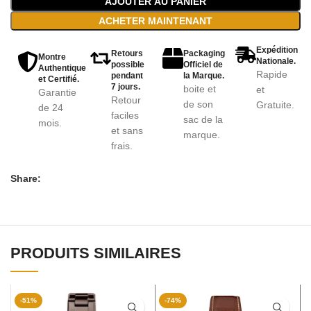
AJOUTER AU PANIER
ACHETER MAINTENANT
Expédition
Retours
Packaging
Montre
Nationale.
possible
Officiel de
Authentique
Rapide
pendant
la Marque.
et Certifié.
7 jours.
boite et
et
Garantie
Retour
de son
Gratuite.
de 24
faciles
sac de la
mois.
et sans
marque.
frais.
Share:
PRODUITS SIMILAIRES
-51%
-74%