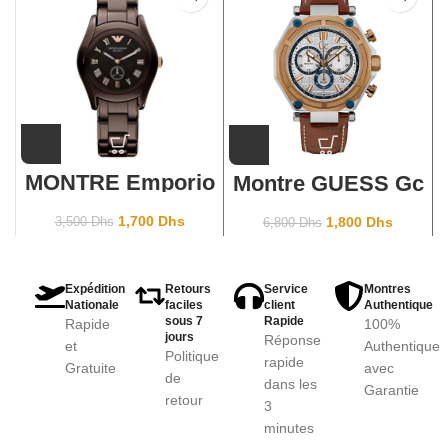
MONTRE Emporio
Montre GUESS Gc
Armani Ceramica
X10004G1S
AR1448
1,700
Dhs
1,800
Dhs
3,500
Dhs
6,800
Dhs
Expédition
Retours
Service
Montres
Nationale
faciles
client
Authentique
sous 7
Rapide
Rapide
100%
jours
Réponse
et
Authentique
Politique
rapide
Gratuite
avec
de
dans les
Garantie
retour
3
minutes