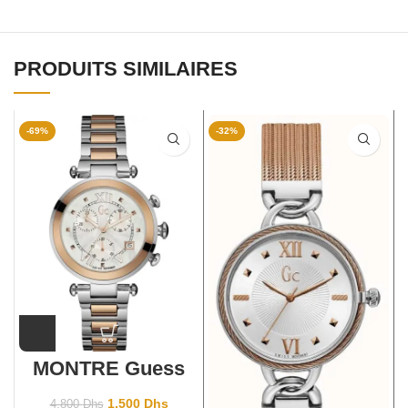
PRODUITS SIMILAIRES
-69%
-32%
MONTRE Guess
Collection Gc
Y05002M1
1,500
Dhs
4,800
Dhs