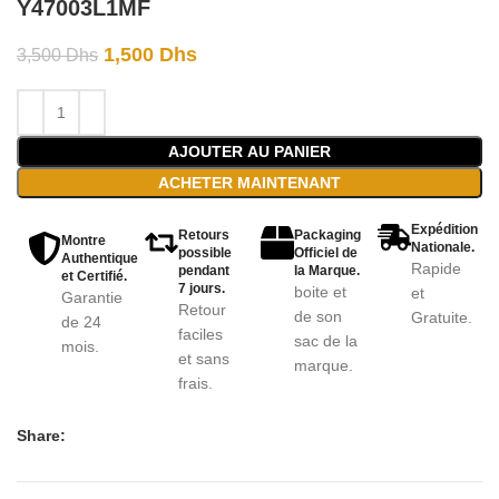
Y47003L1MF
1,500
Dhs
3,500
Dhs
AJOUTER AU PANIER
ACHETER MAINTENANT
Expédition
Retours
Packaging
Montre
Nationale.
possible
Officiel de
Authentique
Rapide
pendant
la Marque.
et Certifié.
7 jours.
boite et
et
Garantie
Retour
de son
Gratuite.
de 24
faciles
sac de la
mois.
et sans
marque.
frais.
Share: