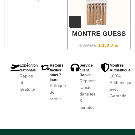
MONTRE GUESS
GC Y49002L1MF
1,350
Dhs
1,999
Dhs
Expédition
Retours
Service
Montres
Nationale
faciles
client
Authentique
sous 7
Rapide
Rapide
100%
jours
Réponse
et
Authentique
Politique
rapide
Gratuite
avec
de
dans les
Garantie
retour
3
minutes