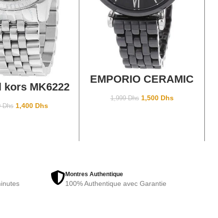
AJOUTER AU PANIER
EMPORIO CERAMIC
TER AU PANIER
l kors MK6222
AR1487
1,500
Dhs
1,999
Dhs
1,400
Dhs
0
Dhs
Montres Authentique
inutes
100% Authentique avec Garantie