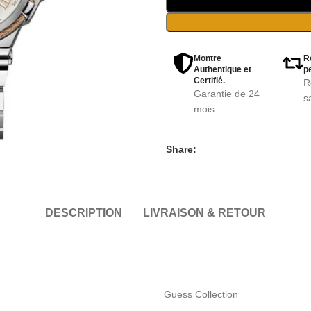
Montre
R
Authentique et
pe
Certifié.
R
Garantie de 24
s
mois.
Share:
DESCRIPTION
LIVRAISON & RETOUR
Guess Collection