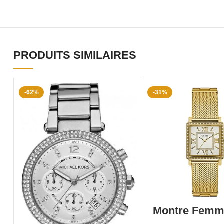
PRODUITS SIMILAIRES
-62%
-31%
AJOUTER AU P
Montre Femm
Quartz W0