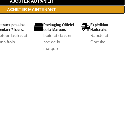
AJOUTER AU PANIER
ACHETER MAINTENANT
etours possible
Packaging Officiel
Expédition
ndant 7 jours.
de la Marque.
Nationale.
etour faciles et
boite et de son
Rapide et
ans frais.
sac de la
Gratuite.
marque.