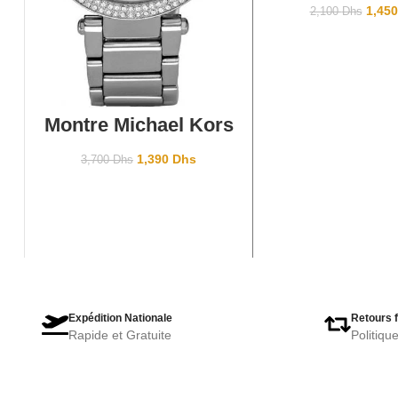
1,45
2,100
Dhs
AJOUTER AU PANIER
Montre Michael Kors
MK5353
1,390
Dhs
3,700
Dhs
Expédition Nationale
Retours f
Rapide et Gratuite
Politiqu