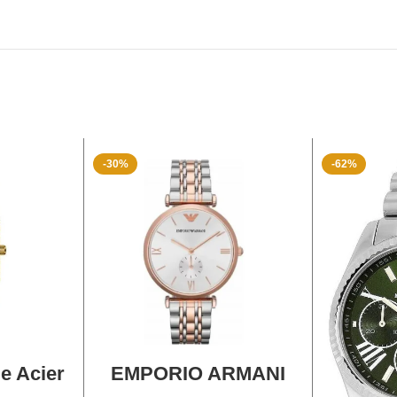
-30%
-62%
ANIER
AJOUTER AU PANIER
e Acier
EMPORIO ARMANI
826L2
AR1677