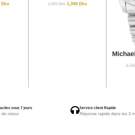
0
Dhs
1,399
Dhs
1,999
Dhs
AJOU
Michae
3,70
aciles sous 7 jours
Service client Rapide
e de retour
Réponse rapide dans les 3 m