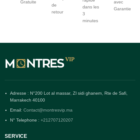
rapide
Gratuite
avec
de
dans les
Garantie
retour
3
minutes
Adresse : N°200 Lot al massar, Zl sidi ghanem, Rte de Safi,
Marrakech 40100
Email:
Contact@montresvip.ma
N° Telephone :
+212707120207
SERVICE