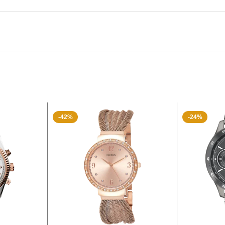
-42%
-24%