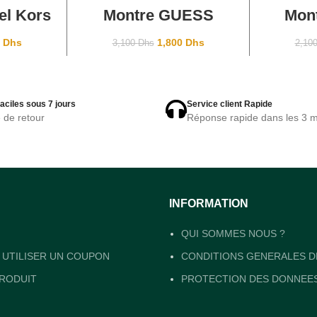
ANIER
AJOUTER AU PANIER
AJOU
el Kors
Montre GUESS
Mon
MK5735
CHIFFON Rosegold
HILFIG
ne
0
Dhs
1,800
Dhs
3,100
Dhs
2,10
aciles sous 7 jours
Service client Rapide
e de retour
Réponse rapide dans les 3 m
INFORMATION
QUI SOMMES NOUS ?
UTILISER UN COUPON
CONDITIONS GENERALES D
RODUIT
PROTECTION DES DONNEE