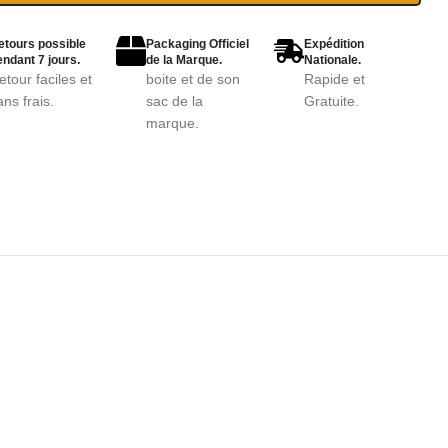
etours possible
Packaging Officiel
Expédition
ndant 7 jours.
de la Marque.
Nationale.
etour faciles et
boite et de son
Rapide et
ans frais.
sac de la
Gratuite.
marque.