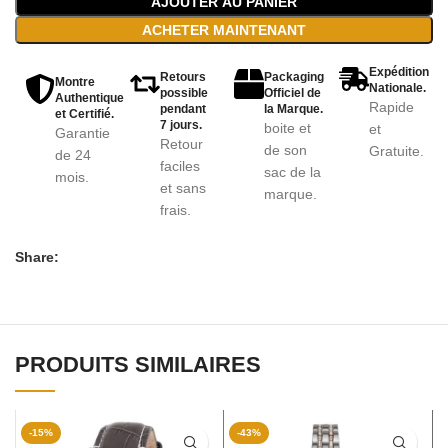
AJOUTER AU PANIER
ACHETER MAINTENANT
Expédition
Retours
Packaging
Montre
Nationale.
possible
Officiel de
Authentique
Rapide
pendant
la Marque.
et Certifié.
7 jours.
boite et
et
Garantie
Retour
de son
Gratuite.
de 24
faciles
sac de la
mois.
et sans
marque.
frais.
Share:
PRODUITS SIMILAIRES
-15%
-43%