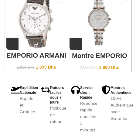
EMPORIO ARMANI
Montre EMPORIO
AR1828
ARMANI pour
Femme ar11293
1,699
Dhs
1,600
Dhs
1,999
Dhs
2,800
Dhs
Expédition
Retours
Service
Montres
Nationale
faciles
client
Authentique
sous 7
Rapide
Rapide
100%
jours
Réponse
et
Authentique
Politique
rapide
Gratuite
avec
de
dans les
Garantie
retour
3
minutes