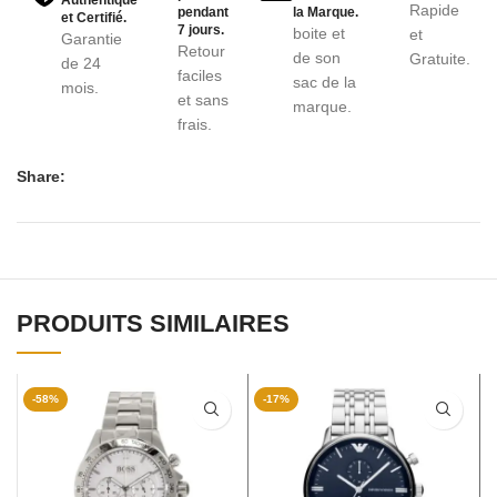
Rapide
pendant
la Marque.
et Certifié.
7 jours.
boite et
et
Garantie
Retour
de son
Gratuite.
de 24
faciles
sac de la
mois.
et sans
marque.
frais.
Share:
PRODUITS SIMILAIRES
-58%
-17%