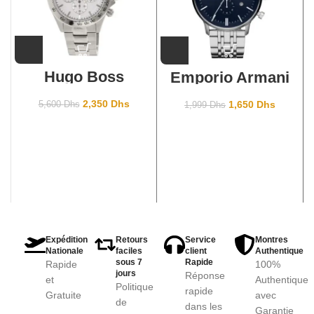
Hugo Boss
Emporio Armani
1512962
AR1648
2,350
Dhs
1,650
Dhs
5,600
Dhs
1,999
Dhs
Expédition
Retours
Service
Montres
Nationale
faciles
client
Authentique
sous 7
Rapide
Rapide
100%
jours
Réponse
et
Authentique
Politique
rapide
Gratuite
avec
de
dans les
Garantie