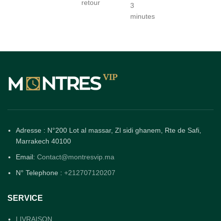
retour
3
minutes
Adresse : N°200 Lot al massar, Zl sidi ghanem, Rte de Safi,
Marrakech 40100
Email:
Contact@montresvip.ma
N° Telephone :
+212707120207
SERVICE
LIVRAISON