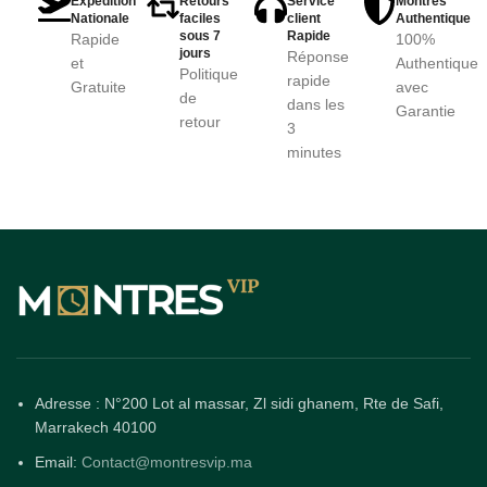
Expédition
Retours
Service
Montres
Nationale
faciles
client
Authentique
sous 7
Rapide
Rapide
100%
jours
Réponse
et
Authentique
Politique
rapide
Gratuite
avec
de
dans les
Garantie
retour
3
minutes
Adresse : N°200 Lot al massar, Zl sidi ghanem, Rte de Safi,
Marrakech 40100
Email:
Contact@montresvip.ma