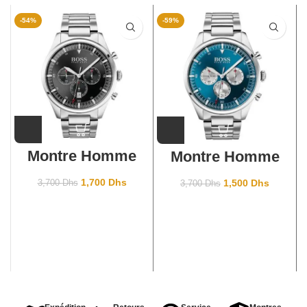
-54%
-59%
Montre Homme
Montre Homme
Hugo Boss
Hugo Boss
11127012
1513713
1,700
Dhs
1,500
Dhs
3,700
Dhs
3,700
Dhs