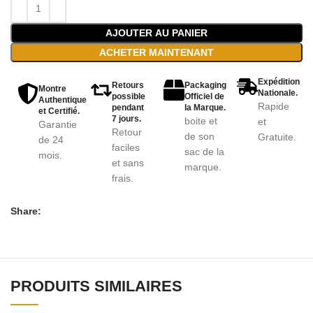
AJOUTER AU PANIER
ACHETER MAINTENANT
Expédition
Retours
Packaging
Montre
Nationale.
possible
Officiel de
Authentique
Rapide
pendant
la Marque.
et Certifié.
7 jours.
boite et
et
Garantie
Retour
de son
Gratuite.
de 24
faciles
sac de la
mois.
et sans
marque.
frais.
Share:
PRODUITS SIMILAIRES