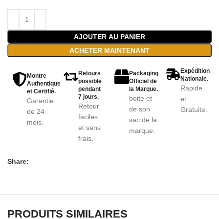
AJOUTER AU PANIER
ACHETER MAINTENANT
Expédition
Retours
Packaging
Montre
Nationale.
possible
Officiel de
Authentique
Rapide
pendant
la Marque.
et Certifié.
7 jours.
boite et
et
Garantie
Retour
de son
Gratuite.
de 24
faciles
sac de la
mois.
et sans
marque.
frais.
Share:
PRODUITS SIMILAIRES