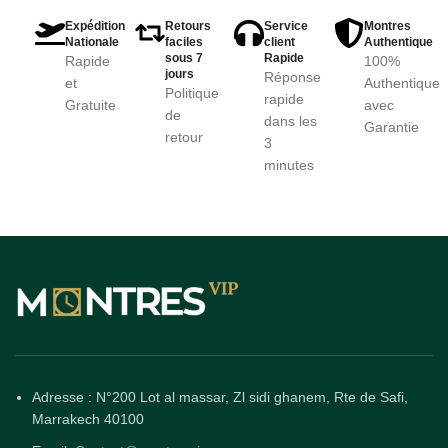
Expédition
Retours
Service
Montres
Nationale
faciles
client
Authentique
sous 7
Rapide
Rapide
100%
jours
Réponse
et
Authentique
Politique
rapide
Gratuite
avec
de
dans les
Garantie
retour
3
minutes
Adresse : N°200 Lot al massar, Zl sidi ghanem, Rte de Safi,
Marrakech 40100