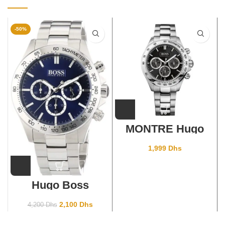
-50%
MONTRE Hugo
Boss Pour Homme
Talent 1502370
1,999
Dhs
Hugo Boss
1512963
2,100
Dhs
4,200
Dhs