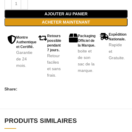
AJOUTER AU PANIER
ACHETER MAINTENANT
Expédition
Retours
Packaging
Montre
Nationale.
possible
Officiel de
Authentique
Rapide
pendant
la Marque.
et Certifié.
7 jours.
boite et
et
Garantie
Retour
de son
Gratuite.
de 24
faciles
sac de la
mois.
et sans
marque.
frais.
Share:
PRODUITS SIMILAIRES