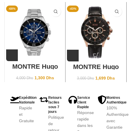
-68%
-43%
MONTRE Hugo
MONTRE Hugo
Boss 1513704
Boss Pour Homme
1513218
1,300
Dhs
1,699
Dhs
4,000
Dhs
3,000
Dhs
Expédition
Retours
Service
Montres
Nationale
faciles
client
Authentique
sous 7
Rapide
Rapide
100%
jours
Réponse
et
Authentique
Politique
rapide
Gratuite
avec
de
dans les
Garantie
retour