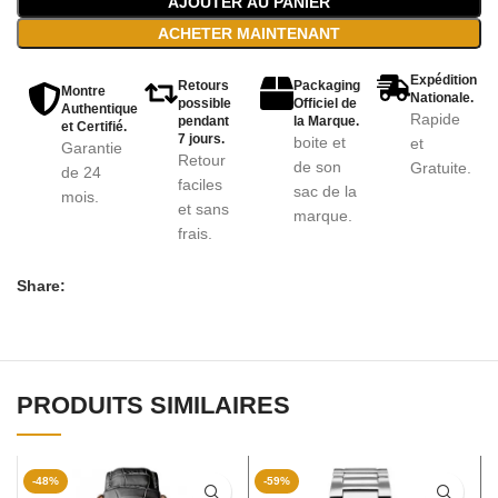
AJOUTER AU PANIER
ACHETER MAINTENANT
Expédition
Retours
Packaging
Montre
Nationale.
possible
Officiel de
Authentique
Rapide
pendant
la Marque.
et Certifié.
7 jours.
boite et
et
Garantie
Retour
de son
Gratuite.
de 24
faciles
sac de la
mois.
et sans
marque.
frais.
Share:
PRODUITS SIMILAIRES
-48%
-59%