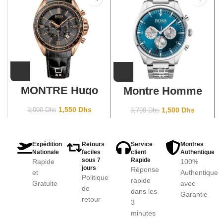
MONTRE Hugo
Montre Homme
Boss Sport
Hugo Boss
1513092
1513713
1,550
Dhs
1,500
Dhs
3,000
Dhs
3,700
Dhs
Expédition
Retours
Service
Montres
Nationale
faciles
client
Authentique
sous 7
Rapide
Rapide
100%
jours
Réponse
et
Authentique
Politique
rapide
Gratuite
avec
de
dans les
Garantie
retour
3
minutes