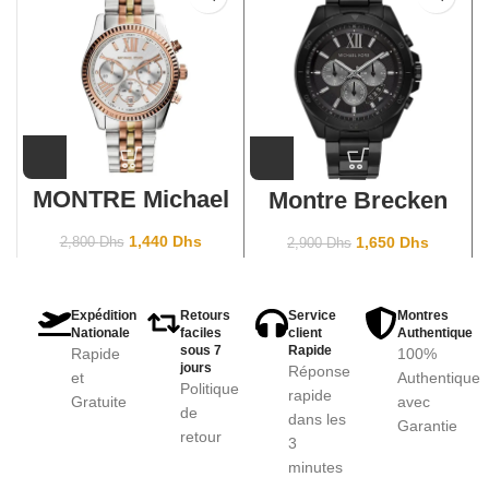
MONTRE Michael
Montre Brecken
Kors Lexington
noire
MK5735
surdimensionnée
1,440
Dhs
1,650
Dhs
2,800
Dhs
2,900
Dhs
MK8858
Expédition
Retours
Service
Montres
Nationale
faciles
client
Authentique
sous 7
Rapide
Rapide
100%
jours
Réponse
et
Authentique
Politique
rapide
Gratuite
avec
de
dans les
Garantie
retour
3
minutes