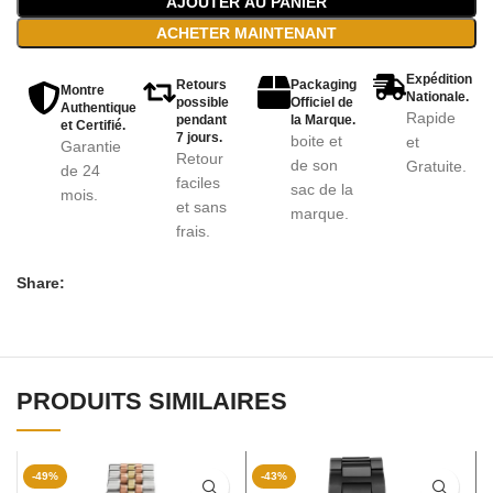
AJOUTER AU PANIER
ACHETER MAINTENANT
Expédition
Retours
Packaging
Montre
Nationale.
possible
Officiel de
Authentique
Rapide
pendant
la Marque.
et Certifié.
7 jours.
boite et
et
Garantie
Retour
de son
Gratuite.
de 24
faciles
sac de la
mois.
et sans
marque.
frais.
Share:
PRODUITS SIMILAIRES
-49%
-43%