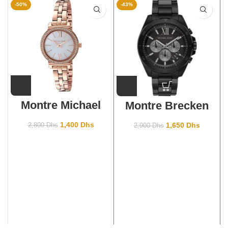
-50%
-43%
Montre Michael
Montre Brecken
kors Sofie Mk3833
noire
surdimensionnée
1,400
Dhs
1,650
Dhs
2,800
Dhs
2,900
Dhs
MK8858