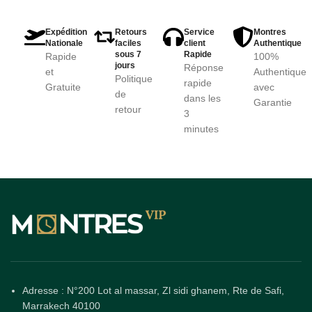
Expédition
Retours
Service
Montres
Nationale
faciles
client
Authentique
sous 7
Rapide
Rapide
100%
jours
Réponse
et
Authentique
Politique
rapide
Gratuite
avec
de
dans les
Garantie
retour
3
minutes
Adresse : N°200 Lot al massar, Zl sidi ghanem, Rte de Safi,
Marrakech 40100