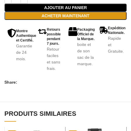
AJOUTER AU PANIER
ACHETER MAINTENANT
Expédition
Retours
Packaging
Montre
Nationale.
possible
Officiel de
Authentique
Rapide
pendant
la Marque.
et Certifié.
7 jours.
boite et
et
Garantie
Retour
de son
Gratuite.
de 24
faciles
sac de la
mois.
et sans
marque.
frais.
Share:
PRODUITS SIMILAIRES