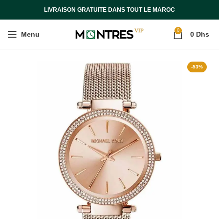
LIVRAISON GRATUITE DANS TOUT LE MAROC
0
Menu
0
Dhs
-53%