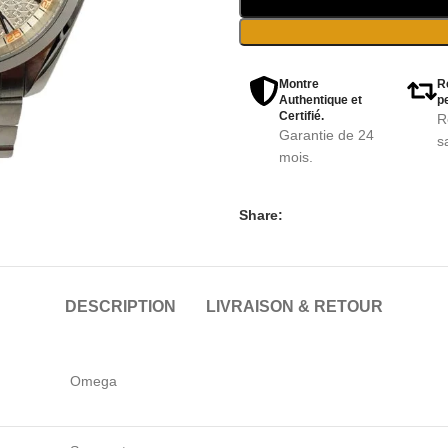
Montre
R
Authentique et
pe
Certifié.
R
Garantie de 24
s
mois.
Share:
DESCRIPTION
LIVRAISON & RETOUR
Omega