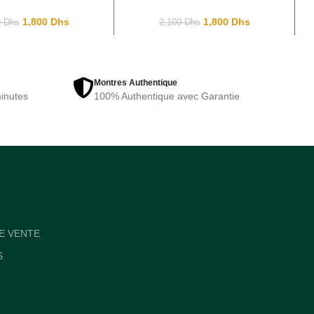
ON Full Black
HILFIGER TH-320-1
Black
1,800
Dhs
1,800
Dhs
0
Dhs
2,100
Dhs
Montres Authentique
inutes
100% Authentique avec Garantie
E VENTE
S