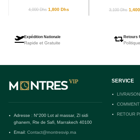
HB 1512961 Full Black
W0836L3 
1,800
Dhs
1,40
4,000
Dhs
3,100
Dhs
Expédition Nationale
Retours f
Rapide et Gratuite
Politiqu
SERVICE
LIVRAISON
COMMENT 
RETOUR P
Adresse : N°200 Lot al massar, Zl sidi
ghanem, Rte de Safi, Marrakech 40100
Email:
Contact@montresvip.ma