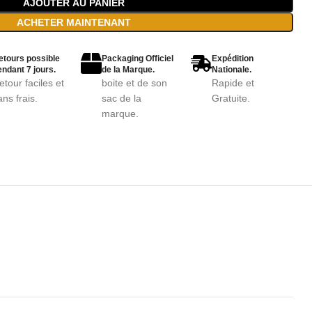
AJOUTER AU PANIER
ACHETER MAINTENANT
etours possible
Packaging Officiel
Expédition
ndant 7 jours.
de la Marque.
Nationale.
etour faciles et
boite et de son
Rapide et
ans frais.
sac de la
Gratuite.
marque.