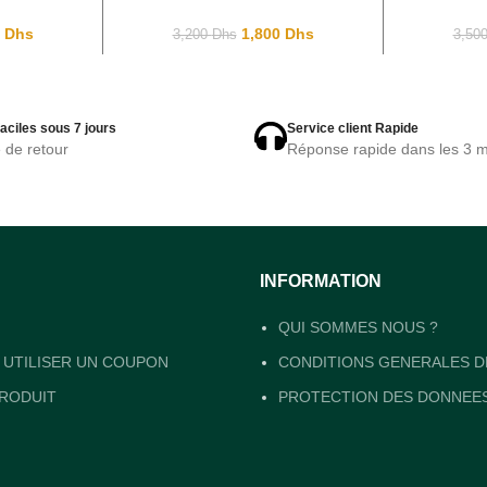
Gold
Lexington MK5569
LEXINGT
Rosegold 36Ø
0
Dhs
1,800
Dhs
3,200
Dhs
3,50
aciles sous 7 jours
Service client Rapide
e de retour
Réponse rapide dans les 3 m
INFORMATION
QUI SOMMES NOUS ?
UTILISER UN COUPON
CONDITIONS GENERALES D
RODUIT
PROTECTION DES DONNEE