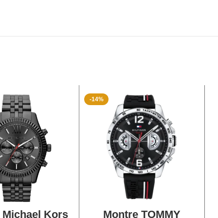
-14%
TER AU PANIER
AJOUTER AU PANIER
 Michael Kors
Montre TOMMY