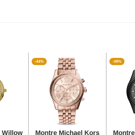
-44%
-49%
ANIER
AJOUTER AU PANIER
AJOU
 Willow
Montre Michael Kors
Montre