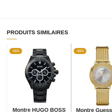
PRODUITS SIMILAIRES
-55%
-55%
AJOUTER AU PANIER
AJOUTER AU P
Montre HUGO BOSS
Montre Guess