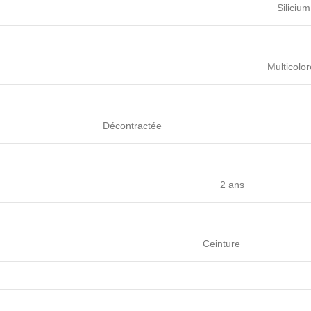
Silicium
Multicolor
Décontractée
2 ans
Ceinture