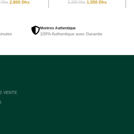
2,800
Dhs
1,550
Dhs
0
Dhs
5,200
Dhs
Montres Authentique
inutes
100% Authentique avec Garantie
E VENTE
S