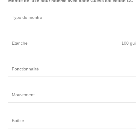
Montre de luxe pour homme avec boite Guess collection GC
Type de montre
Étanche
100 gui
Fonctionnalité
Mouvement
Boîtier