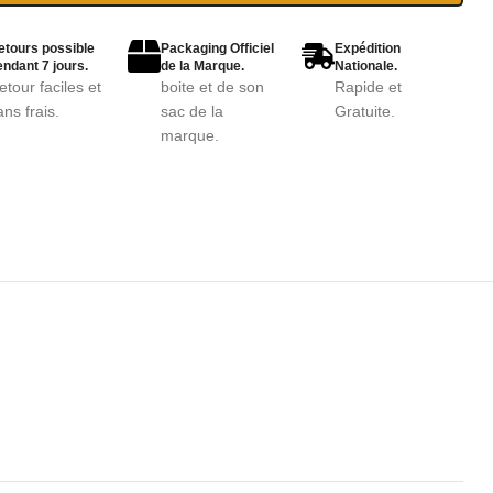
etours possible
Packaging Officiel
Expédition
ndant 7 jours.
de la Marque.
Nationale.
etour faciles et
boite et de son
Rapide et
ans frais.
sac de la
Gratuite.
marque.