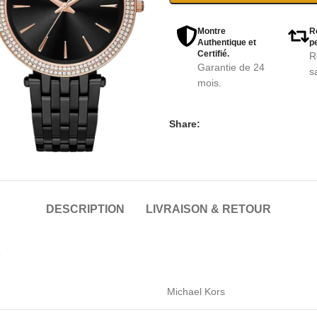
Montre
R
Authentique et
pe
Certifié.
R
Garantie de 24
s
mois.
Share:
DESCRIPTION
LIVRAISON & RETOUR
s
Michael Kors