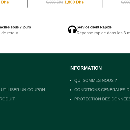
0
Dhs
1,800
Dhs
6,800
Dhs
6,00
aciles sous 7 jours
Service client Rapide
e de retour
Réponse rapide dans les 3 m
INFORMATION
QUI SOMMES NOUS ?
UTILISER UN COUPON
CONDITIONS GENERALES D
RODUIT
PROTECTION DES DONNEE