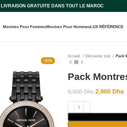
LIVRAISON GRATUITE DANS TOUT LE MAROC
Montres Pour Femmes
Montres Pour Hommes
LUX RÉFÉRENCE
Accueil
Découvrez tout
Pack 
-51%
Pack Montre
2,900
Dhs
5,900
Dhs