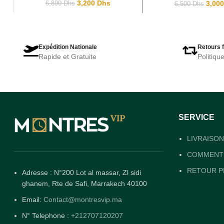
T095.417.11.047.00
3,200
Dhs
3,00
6,800
Dhs
6,500
Dhs
Expédition Nationale
Retours f
Rapide et Gratuite
Politiqu
SERVICE
LIVRAISON
COMMENT 
RETOUR P
Adresse : N°200 Lot al massar, Zl sidi
ghanem, Rte de Safi, Marrakech 40100
Email:
Contact@montresvip.ma
N° Telephone :
+212707120207