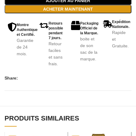
AJOUTER AU PANIER
ACHETER MAINTENANT
Expédition
Retours
Packaging
Montre
Nationale.
possible
Officiel de
Authentique
Rapide
pendant
la Marque.
et Certifié.
7 jours.
boite et
et
Garantie
Retour
de son
Gratuite.
de 24
faciles
sac de la
mois.
et sans
marque.
frais.
Share:
PRODUITS SIMILAIRES