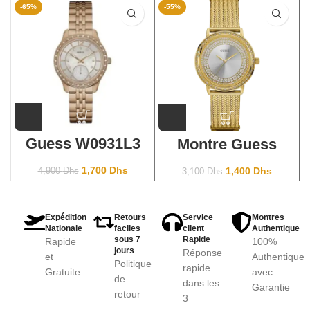
-65%
-55%
Guess W0931L3
Montre Guess
Willow W0836L3
Gold
1,700
Dhs
1,400
Dhs
4,900
Dhs
3,100
Dhs
Expédition
Retours
Service
Montres
Nationale
faciles
client
Authentique
sous 7
Rapide
Rapide
100%
jours
Réponse
et
Authentique
Politique
rapide
Gratuite
avec
de
dans les
Garantie
retour
3