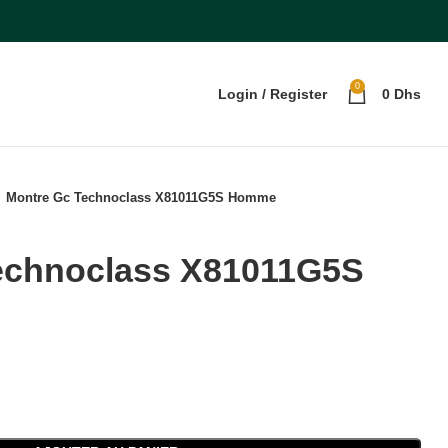
0
Login / Register
0
Dhs
Montre Gc Technoclass X81011G5S Homme
echnoclass X81011G5S