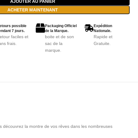
AJOUTER AU PANIER
ACHETER MAINTENANT
etours possible
Packaging Officiel
Expédition
ndant 7 jours.
de la Marque.
Nationale.
etour faciles et
boite et de son
Rapide et
ans frais.
sac de la
Gratuite.
marque.
vous découvrez la montre de vos rêves dans les nombreuses