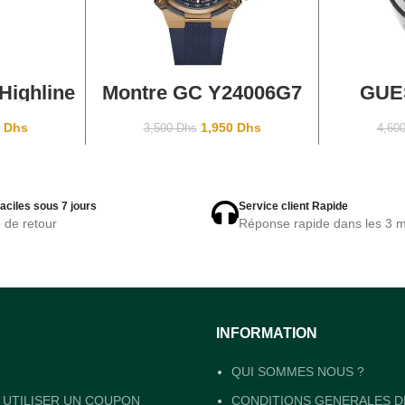
ANIER
AJOUTER AU PANIER
AJOU
Highline
Montre GC Y24006G7
GUE
lack
Chronographe Homme
W
Silicone sport
0
Dhs
1,950
Dhs
3,500
Dhs
4,60
aciles sous 7 jours
Service client Rapide
e de retour
Réponse rapide dans les 3 m
INFORMATION
QUI SOMMES NOUS ?
UTILISER UN COUPON
CONDITIONS GENERALES D