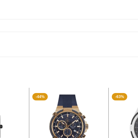
-44%
-63%