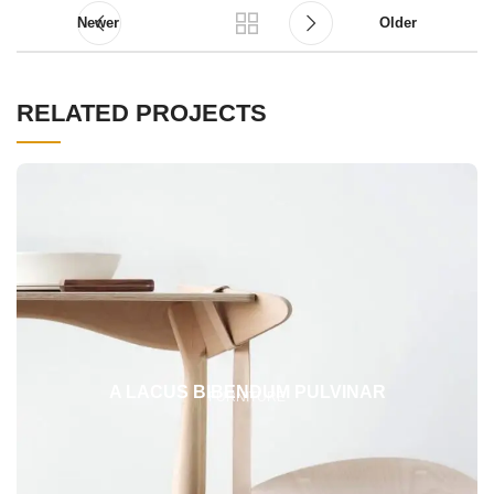
Newer
Older
RELATED PROJECTS
A LACUS BIBENDUM PULVINAR
FURNITURE