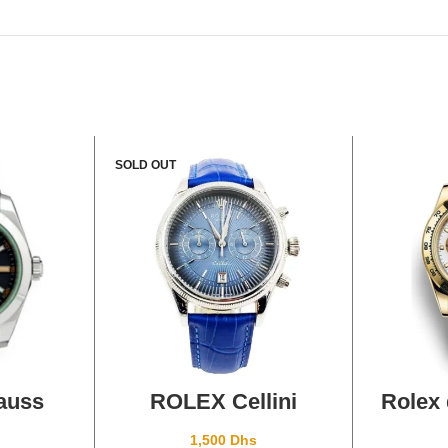
SOLD OUT
ANIER
CHOIX DES OPTIONS
AJOU
auss
ROLEX Cellini
Rolex 
1,500
Dhs