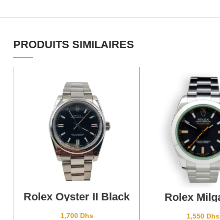
PRODUITS SIMILAIRES
AJOUTER AU PANIER
AJOUTER AU P
Rolex Oyster II Black
Rolex Milg
1,700
Dhs
1,550
Dhs