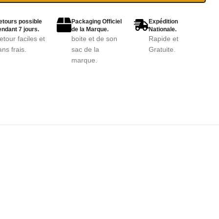
etours possible
Packaging Officiel
Expédition
ndant 7 jours.
de la Marque.
Nationale.
etour faciles et
boite et de son
Rapide et
ans frais.
sac de la
Gratuite.
marque.