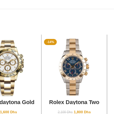
-14%
TER AU PANIER
AJOUTER AU PANIER
daytona Gold
Rolex Daytona Two
Tone Blue Dial
1,600
Dhs
1,800
Dhs
2,100
Dhs