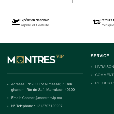
Expédition Nationale
Retours f
Rapide et Gratuite
Politiqu
SERVICE
LIVRAISON
COMMENT 
RETOUR P
Adresse : N°200 Lot al massar, Zl sidi
ghanem, Rte de Safi, Marrakech 40100
Email:
Contact@montresvip.ma
N° Telephone :
+212707120207