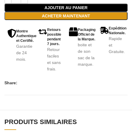
AJOUTER AU PANIER
ACHETER MAINTENANT
Expédition
Retours
Packaging
Montre
Nationale.
possible
Officiel de
Authentique
Rapide
pendant
la Marque.
et Certifié.
7 jours.
boite et
et
Garantie
Retour
de son
Gratuite.
de 24
faciles
sac de la
mois.
et sans
marque.
frais.
Share:
PRODUITS SIMILAIRES