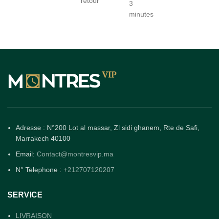
retour
3
minutes
Adresse : N°200 Lot al massar, Zl sidi ghanem, Rte de Safi,
Marrakech 40100
Email:
Contact@montresvip.ma
N° Telephone :
+212707120207
SERVICE
LIVRAISON