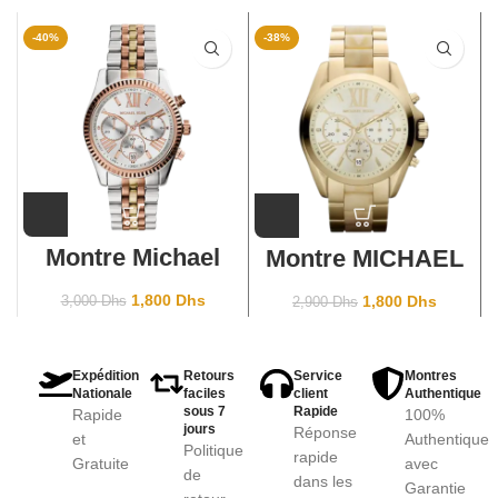
-40%
-38%
Montre Michael
Montre MICHAEL
Kors Lexington
KORS Bradshaw
MK5735 Two-Tone
Two tone Ivory
1,800
Dhs
1,800
Dhs
3,000
Dhs
2,900
Dhs
look
Expédition
Retours
Service
Montres
Nationale
faciles
client
Authentique
sous 7
Rapide
Rapide
100%
jours
Réponse
et
Authentique
Politique
rapide
Gratuite
avec
de
dans les
Garantie