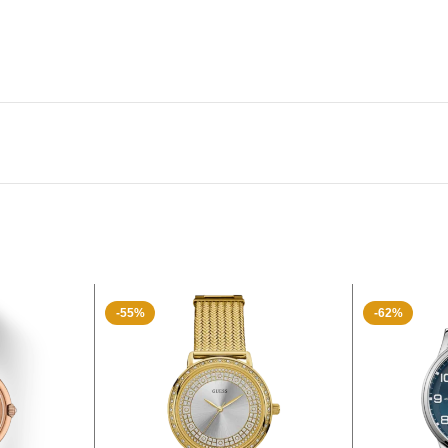
-55%
-62%