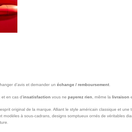
 changer d’avis et demander un
échange / remboursement
.
t
et en cas d’
insatisfaction
vous ne
payerez rien
, même la
livraison
e
’esprit original de la marque. Alliant le style américain classique et un
 modèles à sous-cadrans, designs somptueux ornés de véritables diama
ture.