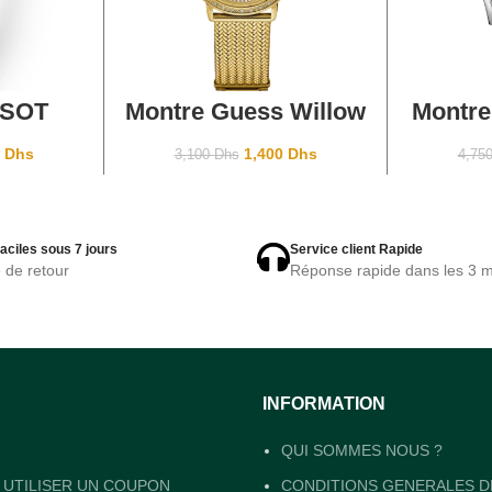
ANIER
AJOUTER AU PANIER
AJOU
SSOT
Montre Guess Willow
Montr
segold
W0836L3 Gold
Aerol
Oc
0
Dhs
1,400
Dhs
3,100
Dhs
4,75
aciles sous 7 jours
Service client Rapide
e de retour
Réponse rapide dans les 3 m
INFORMATION
QUI SOMMES NOUS ?
UTILISER UN COUPON
CONDITIONS GENERALES D