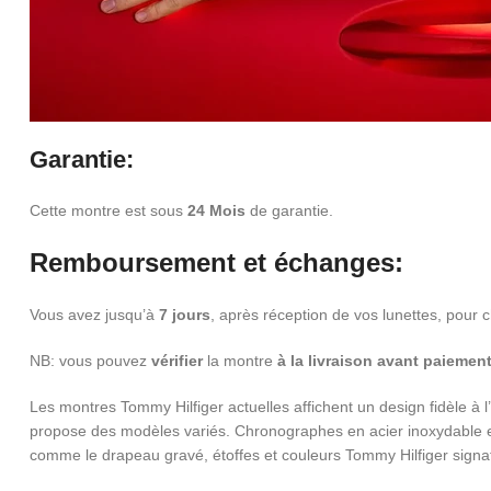
Garantie:
Cette montre est sous
24 Mois
de garantie.
Remboursement et échanges:
Vous avez jusqu’à
7 jours
, après réception de vos lunettes, pour
NB: vous pouvez
vérifier
la montre
à la livraison
avant paiemen
Les montres Tommy Hilfiger actuelles affichent un design fidèle à l
propose des modèles variés. Chronographes en acier inoxydable et
comme le drapeau gravé, étoffes et couleurs Tommy Hilfiger signa