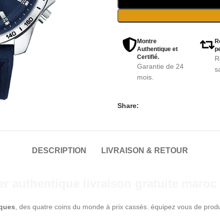
Montre
R
Authentique et
pe
Certifié.
R
Garantie de 24
s
mois.
Share:
DESCRIPTION
LIVRAISON & RETOUR
 authentique livraison gratuite maroc
iques
, des quatre coins du monde à prix cassés. équipez vous de prod