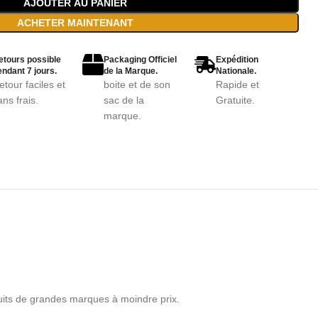
AJOUTER AU PANIER
ACHETER MAINTENANT
etours possible
Packaging Officiel
Expédition
ndant 7 jours.
de la Marque.
Nationale.
etour faciles et
boite et de son
Rapide et
ans frais.
sac de la
Gratuite.
marque.
uits de grandes marques à moindre prix.