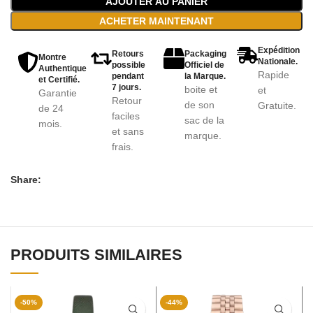
AJOUTER AU PANIER
ACHETER MAINTENANT
Expédition
Retours
Packaging
Montre
Nationale.
possible
Officiel de
Authentique
Rapide
pendant
la Marque.
et Certifié.
7 jours.
boite et
et
Garantie
Retour
de son
Gratuite.
de 24
faciles
sac de la
mois.
et sans
marque.
frais.
Share:
PRODUITS SIMILAIRES
-50%
-44%