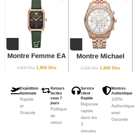
Montre Femme EA
Montre Michael
Gioia AR11149
Kors Lexington
Rosegold White
1,900
Dhs
1,800
Dhs
3,800
Dhs
3,200
Dhs
Dial MK8313
Expédition
Retours
Service
Montres
Nationale
faciles
client
Authentique
sous 7
Rapide
Rapide
100%
jours
Réponse
et
Authentique
Politique
rapide
Gratuite
avec
de
dans les
Garantie
retour
3
minutes