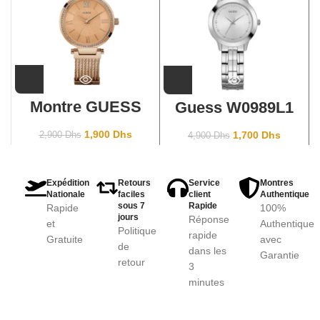
Montre GUESS
Guess W0989L1
Soho -W0638L4
1,900
Dhs
1,700
Dhs
2,900
Dhs
4,900
Dhs
Expédition
Retours
Service
Montres
Nationale
faciles
client
Authentique
sous 7
Rapide
Rapide
100%
jours
Réponse
et
Authentique
Politique
rapide
Gratuite
avec
de
dans les
Garantie
retour
3
minutes