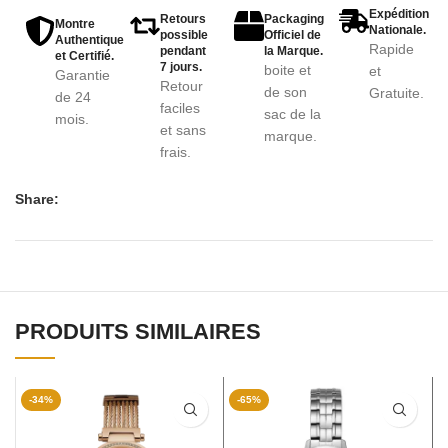
Expédition
Retours
Packaging
Montre
Nationale.
possible
Officiel de
Authentique
Rapide
pendant
la Marque.
et Certifié.
7 jours.
boite et
et
Garantie
Retour
de son
Gratuite.
de 24
faciles
sac de la
mois.
et sans
marque.
frais.
Share:
PRODUITS SIMILAIRES
-34%
-65%