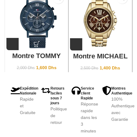
Montre TOMMY
Montre MICHAEL
HILFIGER 1710397
KORS Bradshaw
Gris Foncé
Doré/Chocolat
1,600
Dhs
1,400
Dhs
2,000
Dhs
2,500
Dhs
Expédition
Retours
Service
Montres
Nationale
faciles
client
Authentique
sous 7
Rapide
Rapide
100%
jours
Réponse
et
Authentique
Politique
rapide
Gratuite
avec
de
dans les
Garantie
retour
3
minutes