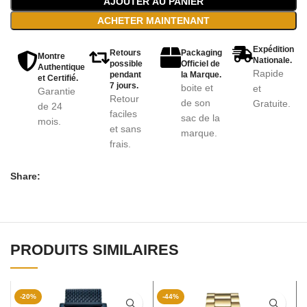
AJOUTER AU PANIER
ACHETER MAINTENANT
Expédition
Retours
Packaging
Montre
Nationale.
possible
Officiel de
Authentique
Rapide
pendant
la Marque.
et Certifié.
7 jours.
boite et
et
Garantie
Retour
de son
Gratuite.
de 24
faciles
sac de la
mois.
et sans
marque.
frais.
Share:
PRODUITS SIMILAIRES
-20%
-44%