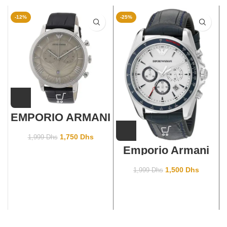
-12%
-25%
EMPORIO ARMANI
AR1615
1,750
Dhs
1,999
Dhs
Emporio Armani
AR6096
1,500
Dhs
1,999
Dhs