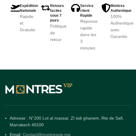
Expédition
Retours
Service
Montres
Nationale
faciles
client
Authentique
sous 7
Rapide
Rapide
100%
jours
Réponse
et
Authentique
Politique
rapide
Gratuite
avec
de
dans les
Garantie
retour
3
minutes
Adresse : N°200 Lot al massar, Zl sidi ghanem, Rte de Safi,
Marrakech 40100
Email:
Contact@montresvip.ma