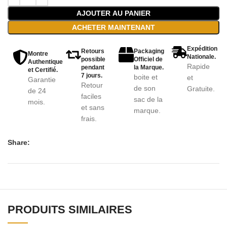
AJOUTER AU PANIER
ACHETER MAINTENANT
Expédition
Retours
Packaging
Montre
Nationale.
possible
Officiel de
Authentique
Rapide
pendant
la Marque.
et Certifié.
7 jours.
boite et
et
Garantie
Retour
de son
Gratuite.
de 24
faciles
sac de la
mois.
et sans
marque.
frais.
Share:
PRODUITS SIMILAIRES