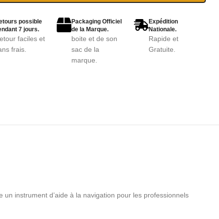
etours possible
Packaging Officiel
Expédition
ndant 7 jours.
de la Marque.
Nationale.
etour faciles et
boite et de son
Rapide et
ans frais.
sac de la
Gratuite.
marque.
un instrument d’aide à la navigation pour les professionnels