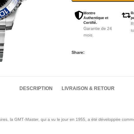
Montre
R
Authentique et
pe
Certifié.
R
Garantie de 24
s
mois.
Share:
DESCRIPTION
LIVRAISON & RETOUR
res, la GMT‑Master, qui a vu le jour en 1955, a été développée comme 