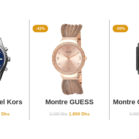
-42%
-50%
ANIER
AJOUTER AU PANIER
AJOU
el Kors
Montre GUESS
Montre 
MK8280
CHIFFON Rosegold
W08
i
0
Dhs
1,800
Dhs
3,100
Dhs
3,90