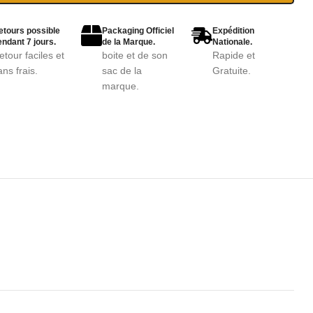
etours possible
Packaging Officiel
Expédition
ndant 7 jours.
de la Marque.
Nationale.
etour faciles et
boite et de son
Rapide et
ans frais.
sac de la
Gratuite.
marque.