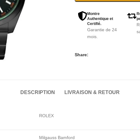
Montre
R
Authentique et
pe
Certifié.
R
Garantie de 24
s
mois.
Share:
DESCRIPTION
LIVRAISON & RETOUR
ROLEX
Milgauss Bamford