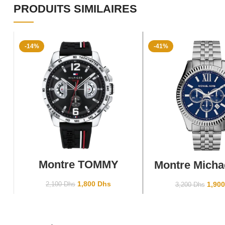
PRODUITS SIMILAIRES
-14%
-41%
AJOUTER AU PANIER
AJOUTER AU P
Montre TOMMY
Montre Micha
HILFIGER TH-320-1
Lexington 
Black
Bleu Ro
1,800
Dhs
1,90
2,100
Dhs
3,200
Dhs