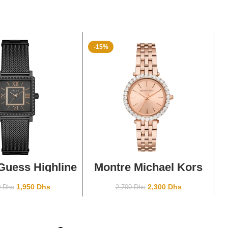
-15%
TER AU PANIER
AJOUTER AU PANIER
Guess Highline
Montre Michael Kors
26L4 Black
Darci Pavé Rosegold
1,950
Dhs
2,300
Dhs
0
Dhs
2,700
Dhs