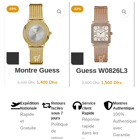
-55%
-62%
Montre Guess
Guess W0826L3
Willow W0836L3
Gold
1,400
Dhs
1,500
Dhs
3,100
Dhs
3,900
Dhs
Expédition
Retours
Service
Montres
Nationale
faciles
client
Authentique
sous 7
Rapide
Rapide
100%
jours
Réponse
et
Authentique
Politique
rapide
Gratuite
avec
de
dans les
Garantie
retour