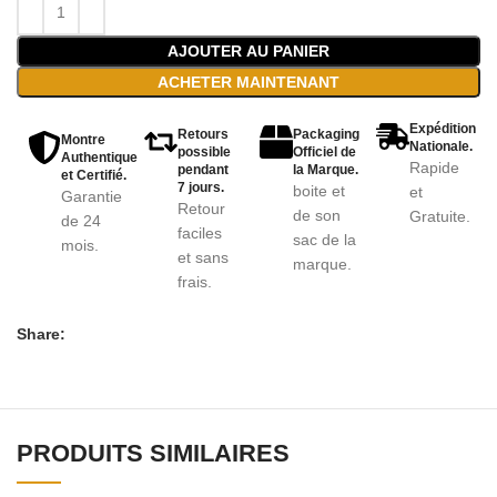
AJOUTER AU PANIER
ACHETER MAINTENANT
Expédition
Retours
Packaging
Montre
Nationale.
possible
Officiel de
Authentique
Rapide
pendant
la Marque.
et Certifié.
7 jours.
boite et
et
Garantie
Retour
de son
Gratuite.
de 24
faciles
sac de la
mois.
et sans
marque.
frais.
Share:
PRODUITS SIMILAIRES